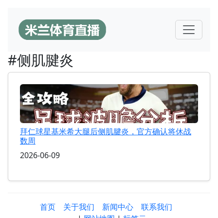
#侧肌腱炎
拜仁球星基米希大腿后侧肌腱炎，官方确认将休战
数周
2026-06-09
首页
关于我们
新闻中心
联系我们