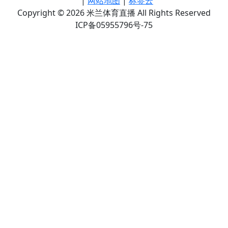
|
网站地图
|
标签云
Copyright © 2026 米兰体育直播 All Rights Reserved
ICP备05955796号-75