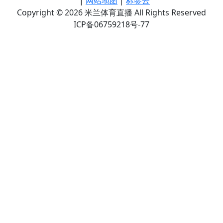
|
网站地图
|
标签云
Copyright © 2026 米兰体育直播 All Rights Reserved
ICP备06759218号-77