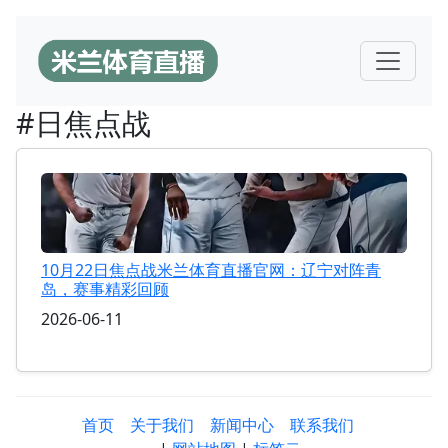
#日焦点战
10月22日焦点战米兰体育直播官网：辽宁对阵青
岛，赛事精彩回顾
2026-06-11
首页
关于我们
新闻中心
联系我们