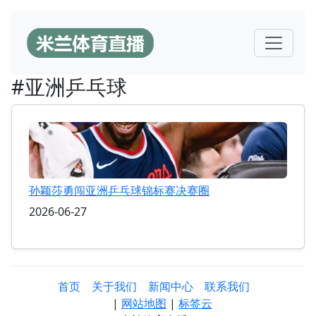
#亚洲乒乓球
孙颖莎勇闯亚洲乒乓球锦标赛决赛圈
2026-06-27
首页
关于我们
新闻中心
联系我们
|
网站地图
|
标签云