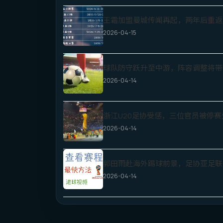
王霜加盟曼城传闻再起，两年后重返
2026-04-15
球队防守跃升至中游，阵容调整将带
2026-04-14
浙江U20足协受惩，三位官员被停赛
2026-04-14
郭田雨赴海外踢球前景，足协亚足联
2026-04-14