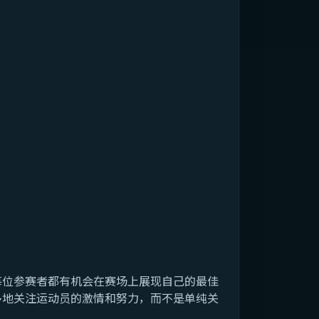
每位参赛者都有机会在赛场上展现自己的最佳
多地关注运动员的激情和努力，而不是单纯关