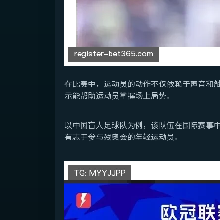
在比赛中，运动员的动作不仅依赖于声音和
示能帮助运动员掌握场上局势。
以中国盲人足球队为例，该队伍在国际赛事
有志于参与残奥会的年轻运动员。