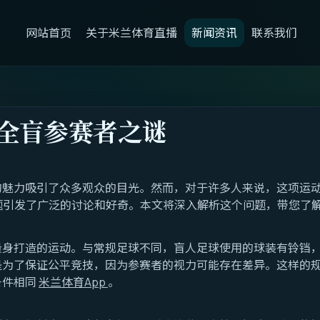
网站首页
关于米兰体育直播
新闻资讯
联系我们
全盲参赛者之谜
7
魅力吸引了众多观众的目光。然而，对于许多人来说，这项运动
问题引发了广泛的讨论和好奇。本文将深入解析这个问题，带您了
量身打造的运动。与常规足球不同，盲人足球使用的球装有铃铛
是为了保证公平竞技，因为参赛者的视力可能存在差异。这样的
条件相同
米兰体育App
。