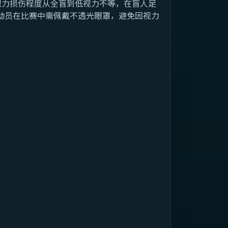
视力损伤程度从全盲到低视力不等，在盲人足
动员在比赛中需佩戴不透光眼罩，避免因视力