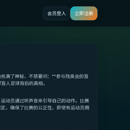
会员登入
立即注册
充满了神秘，不禁要问：**参与残奥会的盲
解盲人足球背后的真相。
，运动员通过听声音来引导自己的动作。比赛
规定，确保了比赛的公正性，即使有运动员拥