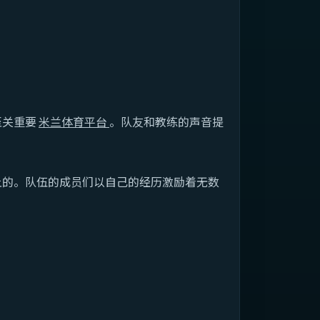
至关重要
米兰体育平台
。队友和教练的声音提
上的。队伍的成员们以自己的经历激励着无数