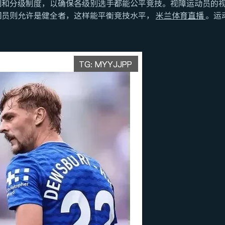
则和分级制度，以确保各级别选手都能公平竞技。视障运动员的
门员则允许是健全者，这样能平衡竞技水平，
米兰体育直播
。运