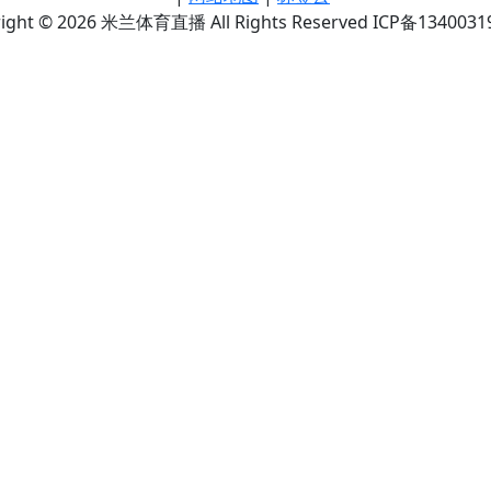
right © 2026 米兰体育直播 All Rights Reserved ICP备1340031