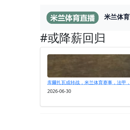
米兰体育
#或降薪回归
库爾扎瓦或转战，米兰体育赛事，法甲
2026-06-30