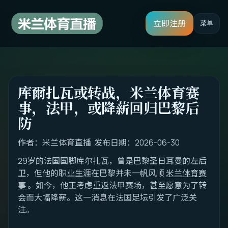
立即注册
菜单
库爾扎瓦或转战，米兰体育赛
事，法甲，或降薪回归巴黎后
防
作者：米兰体育直播 发布日期：2026-06-30
29岁的法国国脚库尔扎瓦，曾是巴黎圣日耳曼的左后
卫，但他的职业生涯在巴黎并未一帆风顺
米兰体育赛
事
。如今，他正考虑重返法甲赛场，甚至愿意为了转
会而大幅降薪。这一消息在法国足坛引发了广泛关
注。