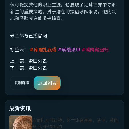
仅可能挽救他的职业生涯，也展现了足球世界中寻求
新生的重要策略。对于潜在的接盘球队来说，他的决
心和经验或许能带来惊喜。
米兰体育直播官网
标签云：
#库爾扎瓦或
#转战法甲
#或降薪回归
上一篇：返回列表
下一篇：返回列表
返回列表
复制链接
最新资讯
库爾扎瓦或转战，米兰体育赛事，法甲，或降
薪回归巴黎后防